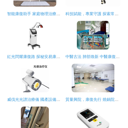
智能康復助手 家庭物理治療產品設計新理念
科技賦能，專業守護 探索常州仁和康復器材在物理治療與康復設備領域的卓越貢獻
紅光閃耀康復路 探秘安易康雙頭推車式高能紅外光子治療儀
中醫古法 肺部煥新 中醫康復科的物理治療與現代康復設備融合之路
威伐光光譜治療儀 國產設備助力頸腰椎疼痛康復
質量興院，康復先行 燒鍋院區康復科以專業物理治療與先進設備守護您的健康