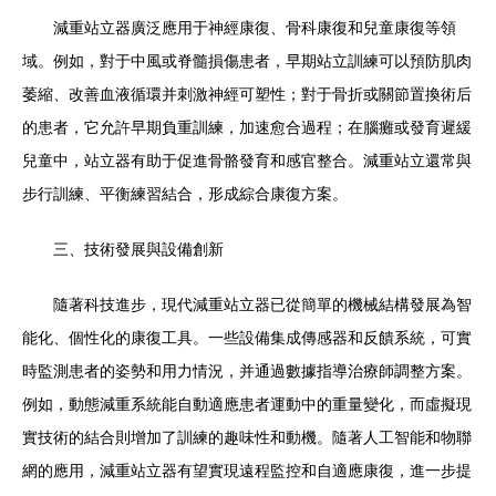
減重站立器廣泛應用于神經康復、骨科康復和兒童康復等領
域。例如，對于中風或脊髓損傷患者，早期站立訓練可以預防肌肉
萎縮、改善血液循環并刺激神經可塑性；對于骨折或關節置換術后
的患者，它允許早期負重訓練，加速愈合過程；在腦癱或發育遲緩
兒童中，站立器有助于促進骨骼發育和感官整合。減重站立還常與
步行訓練、平衡練習結合，形成綜合康復方案。
三、技術發展與設備創新
隨著科技進步，現代減重站立器已從簡單的機械結構發展為智
能化、個性化的康復工具。一些設備集成傳感器和反饋系統，可實
時監測患者的姿勢和用力情況，并通過數據指導治療師調整方案。
例如，動態減重系統能自動適應患者運動中的重量變化，而虛擬現
實技術的結合則增加了訓練的趣味性和動機。隨著人工智能和物聯
網的應用，減重站立器有望實現遠程監控和自適應康復，進一步提